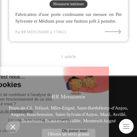
Menuiserie intérieure
Fabrication d'une porte coulissante sur mesure en Pin
Sylvestre et Médium pour une finition prêt à peindre.
⟶
Par RR MENUISERIE
le 17/09/23
1 article
RR Menuiserie
Ponts-de-Cé, Trélazé, Mûrs-Erigné, Saint-Barthélemy-d'Anjou,
Angers, Bouchemaine, Saint-Sylvain-d'Anjou, Mazé, Avrillé,
Beaucouzé, Beaufort-en-Vallée, Montreuil-Juigné
Obtenir un devis gratuit