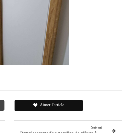
Aimer l'article
Suivant
Remplacement d'un portillon de clôture à Saint Barthelémy d'Anjou (49124)