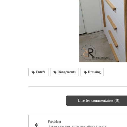
Entrée
Rangements
Dressing
Lire les commentaires (0)
Précédent
Agencement d'un sas d'escalier avec des portes "claustra" à Avrillé (49240)