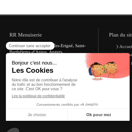
RR Menuiserie
Plan du sit
Ponts-de-Cé, Trélazé, Mûrs-Erigné, Saint-
Accuei
Barthélemy-d'Anjou, Angers,
Réalis
Bouchemaine, Saint-Sylvain-d'Anjou,
Devis 
Mazé, Avrillé, Beaucouzé, Beaufort-en-
Vallée, Montreuil-Juigné
Obtenir un devis gratuit