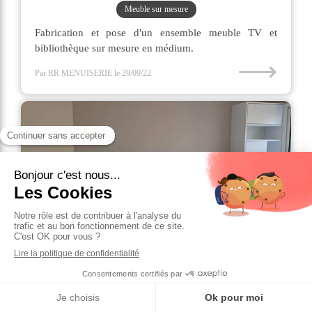
Meuble sur mesure
Fabrication et pose d'un ensemble meuble TV et
bibliothèque sur mesure en médium.
⟶
Par RR MENUISERIE
le 29/09/22
Meuble TV en mélaminé et chêne massif
aux Ponts-de-Cé (49130)
Meuble sur mesure